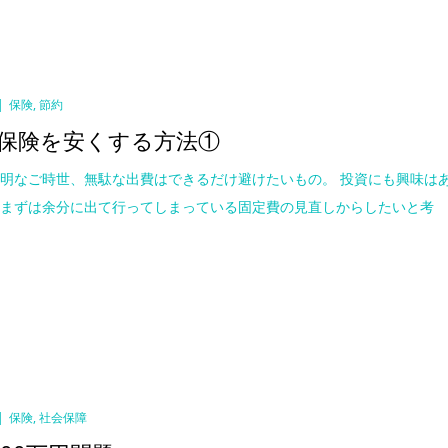
保険
,
節約
保険を安くする方法①
明なご時世、無駄な出費はできるだけ避けたいもの。 投資にも興味は
、まずは余分に出て行ってしまっている固定費の見直しからしたいと考
保険
,
社会保障