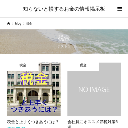
知らないと損するお金の情報掲示板
blog
税金
税金
テスト１
税金
税金
税金と上手くつきあうには？
会社員にオススメ節税対策6
選