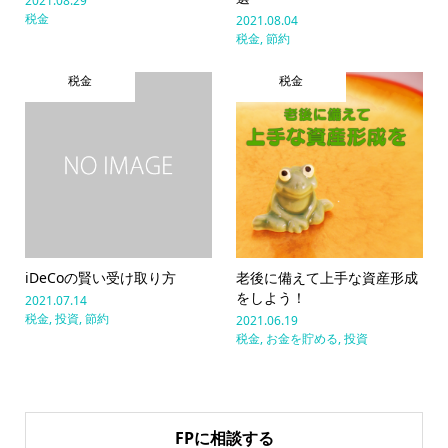
2021.08.29
税金
2021.08.04
税金
,
節約
税金
税金
iDeCoの賢い受け取り方
老後に備えて上手な資産形成
をしよう！
2021.07.14
税金
,
投資
,
節約
2021.06.19
税金
,
お金を貯める
,
投資
FPに相談する