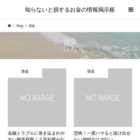
知らないと損するお金の情報掲示板
blog
借金
借金
テスト１
借金
借金
金融トラブルに巻き込まれや
恐怖！一度ハマると抜け出せ
すい都道府県！？高知県がな
ない地獄のリボ払い