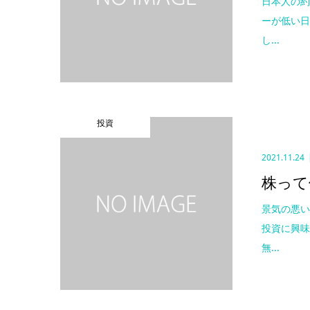
日本人の約
ーが低い
し...
投資
2021.11.24
株って
景気の悪
投資に興
無...