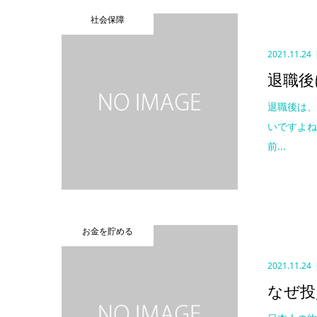
社会保障
2021.11.24
退職後
退職後は
いですよね
前...
お金を貯める
2021.11.24
なぜ投