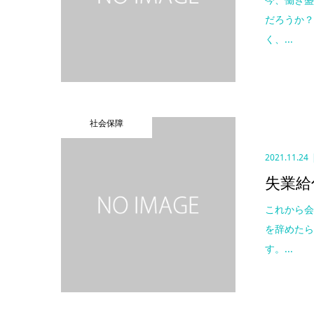
だろうか？
く、...
社会保障
2021.11.24
失業給
これから会
を辞めた
す。...