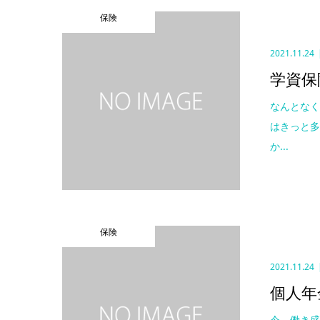
保険
2021.11.24
学資保
なんとな
はきっと多
か...
保険
2021.11.24
個人年
今、働き