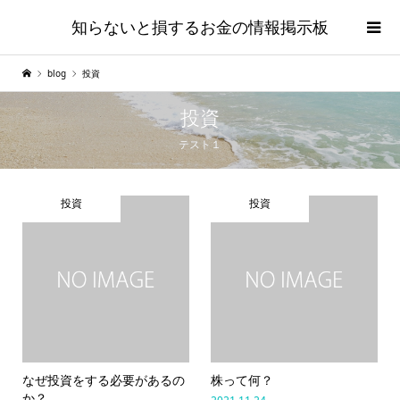
知らないと損するお金の情報掲示板
blog
投資
投資
テスト１
投資
投資
なぜ投資をする必要があるの
株って何？
か？