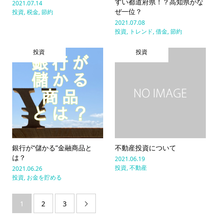
すい都道府県！？高知県がな
2021.07.14
ぜ一位？
投資
,
税金
,
節約
2021.07.08
投資
,
トレンド
,
借金
,
節約
投資
投資
銀行が“儲かる”金融商品と
不動産投資について
は？
2021.06.19
投資
,
不動産
2021.06.26
投資
,
お金を貯める
1
2
3
