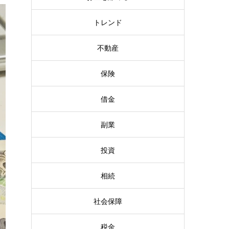
トレンド
不動産
保険
借金
副業
投資
相続
社会保障
税金