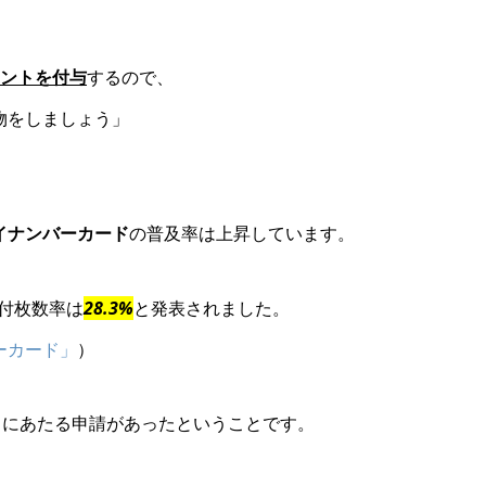
イントを付与
するので、
物をしましょう」
イナンバーカード
の普及率は上昇しています。
付枚数率は
28.3%
と発表されました。
ーカード」
）
1にあたる申請があったということです。