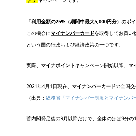
キャンペーンです。
「
利用金額の25%（期間中最大5,000円分）のポ
この機会に
マイナンバーカード
を取得してお買い
という国の行政および経済政策の一つです。
実際、
マイナポイント
キャンペーン開始以降、
マ
2021年4月1日現在、
マイナンバーカード
の全国交
（出典：
総務省「マイナンバー制度とマイナンバ
菅内閣発足後の9月以降だけで、全体のほぼ3分の