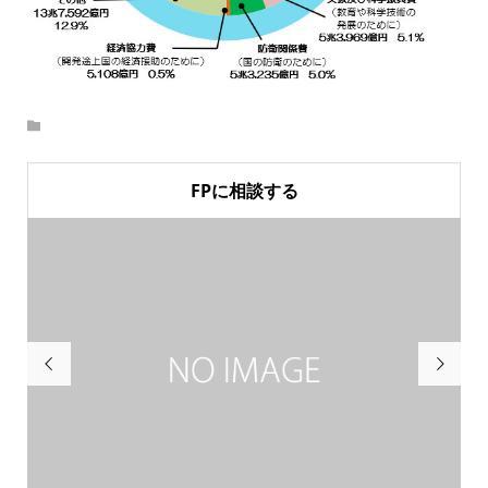
FPに相談する

