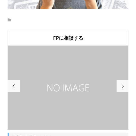
FPに相談する

