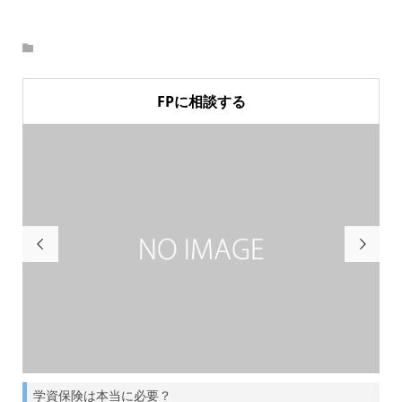
FPに相談する


学資保険は本当に必要？