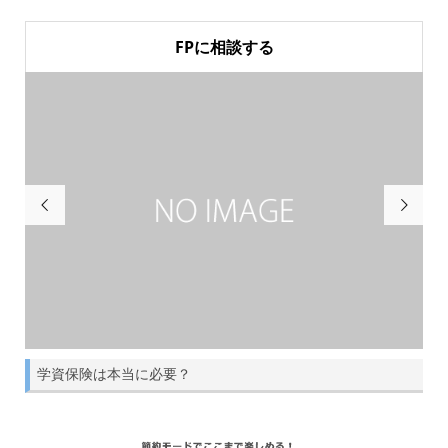
FPに相談する


学資保険は本当に必要？